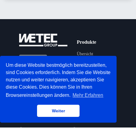
Produkte
Übersicht
Deutsch
Um diese Website bestmöglich bereitzustellen,
Mittelspannung
sind Cookies erforderlich. Indem Sie die Website
©
2026 WETEC Systems
Niederspannung
nutzen und weiter navigieren, akzeptieren Sie
GmbH
diese Cookies. Dies können Sie in Ihren
Automatisierung
Browsereinstellungen ändern.
Mehr Erfahren
Shiplifts
Weiter
Services
Unternehmen
Übersicht
Über Uns